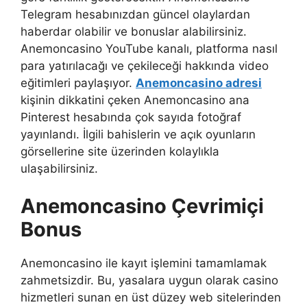
Telegram hesabınızdan güncel olaylardan
haberdar olabilir ve bonuslar alabilirsiniz.
Anemoncasino YouTube kanalı, platforma nasıl
para yatırılacağı ve çekileceği hakkında video
eğitimleri paylaşıyor.
Anemoncasino adresi
kişinin dikkatini çeken Anemoncasino ana
Pinterest hesabında çok sayıda fotoğraf
yayınlandı. İlgili bahislerin ve açık oyunların
görsellerine site üzerinden kolaylıkla
ulaşabilirsiniz.
Anemoncasino Çevrimiçi
Bonus
Anemoncasino ile kayıt işlemini tamamlamak
zahmetsizdir. Bu, yasalara uygun olarak casino
hizmetleri sunan en üst düzey web sitelerinden