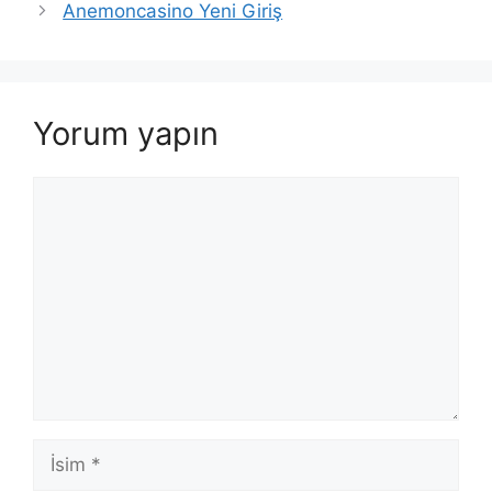
Anemoncasino Yeni Giriş
Yorum yapın
Yorum
İsim