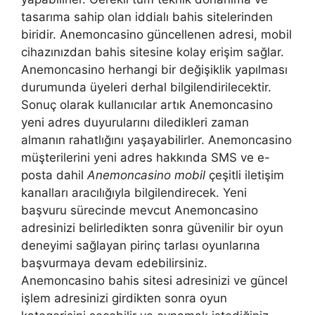
tasarıma sahip olan iddialı bahis sitelerinden
biridir. Anemoncasino güncellenen adresi, mobil
cihazınızdan bahis sitesine kolay erişim sağlar.
Anemoncasino herhangi bir değişiklik yapılması
durumunda üyeleri derhal bilgilendirilecektir.
Sonuç olarak kullanıcılar artık Anemoncasino
yeni adres duyurularını diledikleri zaman
almanın rahatlığını yaşayabilirler. Anemoncasino
müşterilerini yeni adres hakkında SMS ve e-
posta dahil
Anemoncasino mobil
çeşitli iletişim
kanalları aracılığıyla bilgilendirecek. Yeni
başvuru sürecinde mevcut Anemoncasino
adresinizi belirledikten sonra güvenilir bir oyun
deneyimi sağlayan pirinç tarlası oyunlarına
başvurmaya devam edebilirsiniz.
Anemoncasino bahis sitesi adresinizi ve güncel
işlem adresinizi girdikten sonra oyun