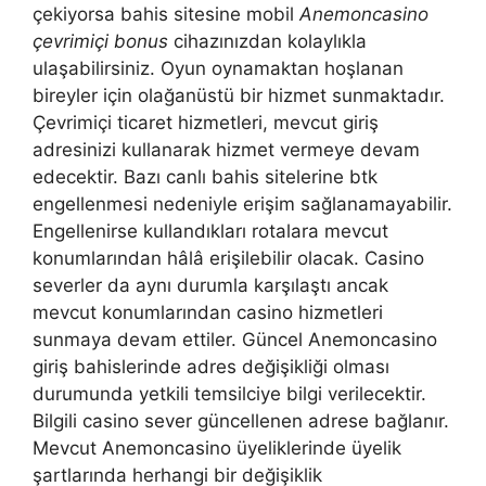
çekiyorsa bahis sitesine mobil
Anemoncasino
çevrimiçi bonus
cihazınızdan kolaylıkla
ulaşabilirsiniz. Oyun oynamaktan hoşlanan
bireyler için olağanüstü bir hizmet sunmaktadır.
Çevrimiçi ticaret hizmetleri, mevcut giriş
adresinizi kullanarak hizmet vermeye devam
edecektir. Bazı canlı bahis sitelerine btk
engellenmesi nedeniyle erişim sağlanamayabilir.
Engellenirse kullandıkları rotalara mevcut
konumlarından hâlâ erişilebilir olacak. Casino
severler da aynı durumla karşılaştı ancak
mevcut konumlarından casino hizmetleri
sunmaya devam ettiler. Güncel Anemoncasino
giriş bahislerinde adres değişikliği olması
durumunda yetkili temsilciye bilgi verilecektir.
Bilgili casino sever güncellenen adrese bağlanır.
Mevcut Anemoncasino üyeliklerinde üyelik
şartlarında herhangi bir değişiklik