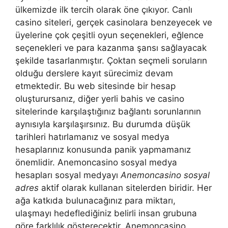
ülkemizde ilk tercih olarak öne çıkıyor. Canlı
casino siteleri, gerçek casinolara benzeyecek ve
üyelerine çok çeşitli oyun seçenekleri, eğlence
seçenekleri ve para kazanma şansı sağlayacak
şekilde tasarlanmıştır. Çoktan seçmeli soruların
olduğu derslere kayıt sürecimiz devam
etmektedir. Bu web sitesinde bir hesap
oluşturursanız, diğer yerli bahis ve casino
sitelerinde karşılaştığınız bağlantı sorunlarının
aynısıyla karşılaşırsınız. Bu durumda düşük
tarihleri ​​hatırlamanız ve sosyal medya
hesaplarınız konusunda panik yapmamanız
önemlidir. Anemoncasino sosyal medya
hesapları sosyal medyayı
Anemoncasino sosyal
adres
aktif olarak kullanan sitelerden biridir. Her
ağa katkıda bulunacağınız para miktarı,
ulaşmayı hedeflediğiniz belirli insan grubuna
göre farklılık gösterecektir. Anemoncasino