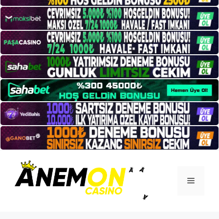
İçeriğe
atla
Menü