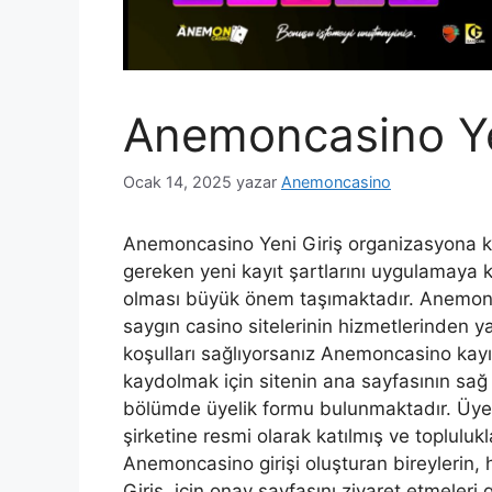
Anemoncasino Ye
Ocak 14, 2025
yazar
Anemoncasino
Anemoncasino Yeni Giriş organizasyona ka
gereken yeni kayıt şartlarını uygulamaya k
olması büyük önem taşımaktadır. Anemoncas
saygın casino sitelerinin hizmetlerinden y
koşulları sağlıyorsanız Anemoncasino kayı
kaydolmak için sitenin ana sayfasının sağ 
bölümde üyelik formu bulunmaktadır. Üye
şirketine resmi olarak katılmış ve topluluk
Anemoncasino girişi oluşturan bireylerin,
Giriş için onay sayfasını ziyaret etmeleri 