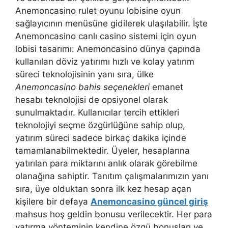
Anemoncasino rulet oyunu lobisine oyun
sağlayıcının menüsüne gidilerek ulaşılabilir. İşte
Anemoncasino canlı casino sistemi için oyun
lobisi tasarımı: Anemoncasino dünya çapında
kullanılan döviz yatırımı hızlı ve kolay yatırım
süreci teknolojisinin yanı sıra, ülke
Anemoncasino bahis seçenekleri
emanet
hesabı teknolojisi de opsiyonel olarak
sunulmaktadır. Kullanıcılar tercih ettikleri
teknolojiyi seçme özgürlüğüne sahip olup,
yatırım süreci sadece birkaç dakika içinde
tamamlanabilmektedir. Üyeler, hesaplarına
yatırılan para miktarını anlık olarak görebilme
olanağına sahiptir. Tanıtım çalışmalarımızın yanı
sıra, üye olduktan sonra ilk kez hesap açan
kişilere bir defaya
Anemoncasino güncel giriş
mahsus hoş geldin bonusu verilecektir. Her para
yatırma yönteminin kendine özgü bonusları ve