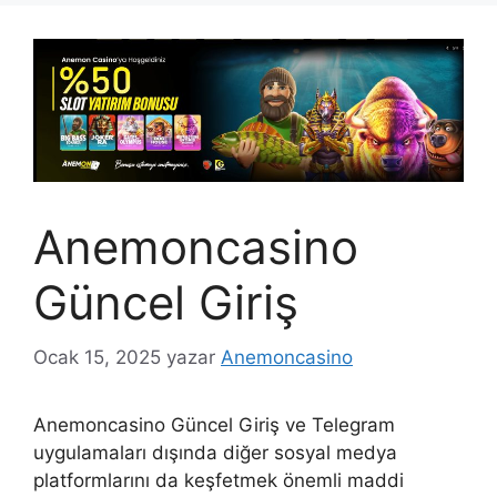
Anemoncasino
Güncel Giriş
Ocak 15, 2025
yazar
Anemoncasino
Anemoncasino Güncel Giriş ve Telegram
uygulamaları dışında diğer sosyal medya
platformlarını da keşfetmek önemli maddi