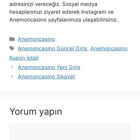
adresinizi vereceğiz. Sosyal medya
hesaplarımızı ziyaret ederek Instagram ve
Anemoncasino sayfalarımıza ulaşabilirsiniz.
Kategoriler
Anemoncasino
Etiketler
Anemoncasino Güncel Giriş
,
Anemoncasino
Kupon İptali
Anemoncasino Yeni Giriş
Anemoncasino Şikayet
Yorum yapın
Yorum