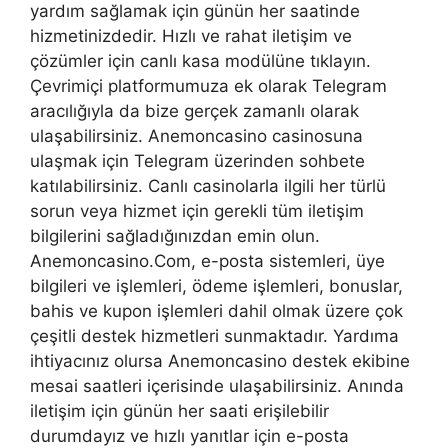
yardım sağlamak için günün her saatinde
hizmetinizdedir. Hızlı ve rahat iletişim ve
çözümler için canlı kasa modülüne tıklayın.
Çevrimiçi platformumuza ek olarak Telegram
aracılığıyla da bize gerçek zamanlı olarak
ulaşabilirsiniz. Anemoncasino casinosuna
ulaşmak için Telegram üzerinden sohbete
katılabilirsiniz. Canlı casinolarla ilgili her türlü
sorun veya hizmet için gerekli tüm iletişim
bilgilerini sağladığınızdan emin olun.
Anemoncasino.Com, e-posta sistemleri, üye
bilgileri ve işlemleri, ödeme işlemleri, bonuslar,
bahis ve kupon işlemleri dahil olmak üzere çok
çeşitli destek hizmetleri sunmaktadır. Yardıma
ihtiyacınız olursa Anemoncasino destek ekibine
mesai saatleri içerisinde ulaşabilirsiniz. Anında
iletişim için günün her saati erişilebilir
durumdayız ve hızlı yanıtlar için e-posta