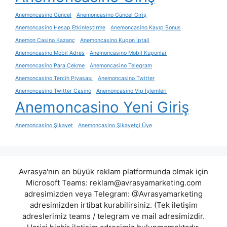
Anemoncasino Güncel
Anemoncasino Güncel Giriş
Anemoncasino Hesap Etkinleştirme
Anemoncasino Kayıp Bonus
Anemon Casino Kazanç
Anemoncasino Kupon İptali
Anemoncasino Mobil Adres
Anemoncasino Mobil Kuponlar
Anemoncasino Para Çekme
Anemoncasino Telegram
Anemoncasino Tercih Piyasası
Anemoncasino Twitter
Anemoncasino Twitter Casino
Anemoncasino Vip İşlemleri
Anemoncasino Yeni Giriş
Anemoncasino Şikayet
Anemoncasino Şikayetçi Üye
Avrasya'nın en büyük reklam platformunda olmak için
Microsoft Teams:
reklam@avrasyamarketing.com
adresimizden veya Telegram: @Avrasyamarketing
adresimizden irtibat kurabilirsiniz. (Tek iletişim
adreslerimiz teams / telegram ve mail adresimizdir.