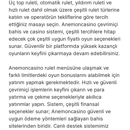
Üç top ruleti, otomatik rulet, yıldırım ruleti ve
hızlı rulet dahil olmak üzere çeşitli rulet türlerine
katılın ve operatörün tekliflerine göre tercih
ettiğiniz masayı seçin. Anemoncasino çevrimiçi
bahis ve casino sistemi, çeşitli tercihlere hitap
edecek çok çeşitli uygun fiyatlı oyun seçenekleri
sunar. Güvenilir bir platformda yüksek kazançlı
oyunların keyfini çıkarmaya devam edebilirsiniz.
Anemoncasino rulet menüsüne ulaşmak ve
farklı limitlerdeki oyun bonuslarını alabilmek için
yatırım yapmak gerekmektedir. Hızlı ve güvenli
çevrimiçi işlemlerin keyfini çıkarın ve para
yatırma ve çekme seçenekleriyle akıllıca
yatırımlar yapın. Sistem, çeşitli finansal
seçenekler sunar; Anemoncasino güvenli ve
uygun ödeme yöntemleri sağlayan bahis
sitelerinden biridir. Canlı destek sistemimiz